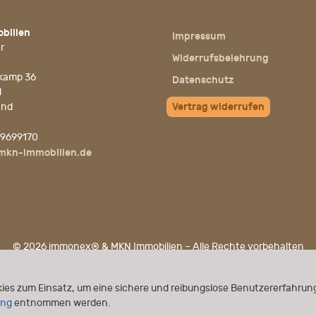
bilien
Impressum
r
Widerrufsbelehrung
kamp 36
Datenschutz
l
and
Vertrag widerrufen
 9699170
mkn-immobilien.de
© 2026 immonex® & MKN Immobilien – Alle Rechte vorbehalten
Powered by
immonex®
ONE
ies zum Einsatz, um eine sichere und reibungslose Benutzererfahrung
ung
entnommen werden.