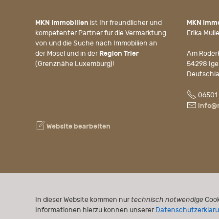
MKN Immobilien
ist Ihr freundlicher und
MKN Immo
kompetenter Partner für die Vermarktung
Erika Mülle
von und die Suche nach Immobilien an
der Mosel und in der
Region Trier
Am Roder
(Grenznähe Luxemburg)!
54298 Ige
Deutschl
Fon
06501
E-
info@
Mail
Website bearbeiten
In dieser Website kommen nur
technisch notwendige
Cook
Informationen hierzu können unserer
Datenschutzerklär